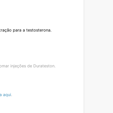
tração para a testosterona.
tomar injeções de Durateston.
a aqui
.