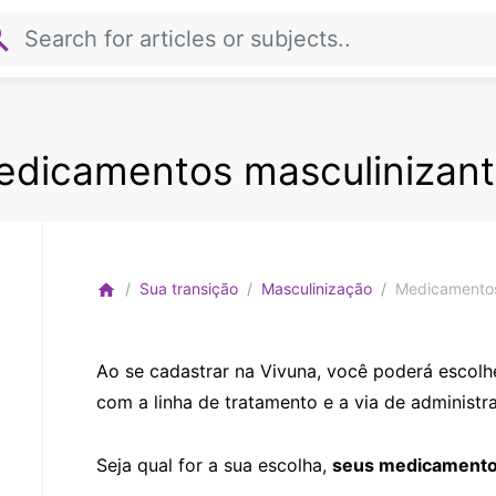
rch
dicamentos masculinizan
Sua transição
Masculinização
Medicamentos
home
Ao se cadastrar na Vivuna, você poderá escol
com a linha de tratamento e a via de administr
Seja qual for a sua escolha,
seus medicamento