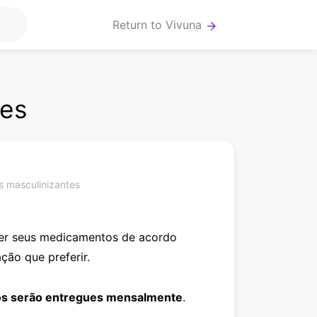
Return to Vivuna
arrow_forward
tes
 masculinizantes
her seus medicamentos de acordo
ação que preferir.
s serão entregues mensalmente
.