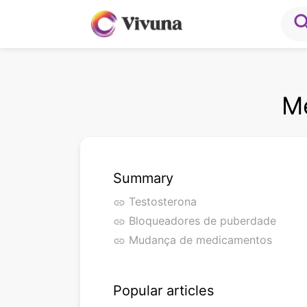
sea
Me
Summary
Testosterona
link
Bloqueadores de puberdade
link
Mudança de medicamentos
link
Popular articles