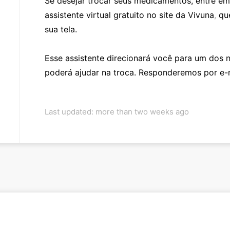
Se desejar trocar seus medicamentos, entre e
assistente virtual gratuito no site da Vivuna
,
qu
sua tela.
Esse assistente direcionará você para um dos 
poderá ajudar na troca. Responderemos por e-ma
Last updated: more than two weeks ago