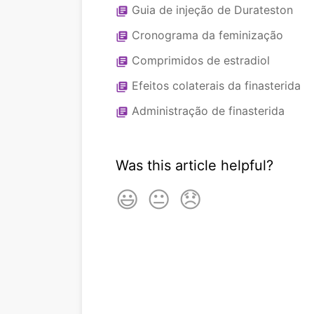
Guia de injeção de Durateston
library_books
Cronograma da feminização
library_books
Comprimidos de estradiol
library_books
Efeitos colaterais da finasterida
library_books
Administração de finasterida
library_books
Was this article helpful?
😃
😐
😞