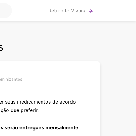
Return to Vivuna
arrow_forward
s
minizantes
her seus medicamentos de acordo
ação que preferir.
s serão entregues mensalmente
.