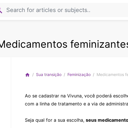
rch
Medicamentos feminizante
Sua transição
Feminização
Medicamentos fe
home
Ao se cadastrar na Vivuna, você poderá escol
com a linha de tratamento e a via de administr
Seja qual for a sua escolha,
seus medicamento