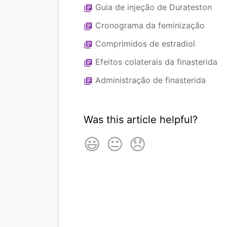
Guia de injeção de Durateston
library_books
Cronograma da feminização
library_books
Comprimidos de estradiol
library_books
Efeitos colaterais da finasterida
library_books
Administração de finasterida
library_books
Was this article helpful?
😃
😐
😞